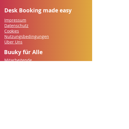
Desk Booking made easy
Impressum
Datenschutz
Cookies
Nutzungsbedingungen
Über Uns
Buuky für Alle
Mitarbeitende
IT-Security
Betriebsrat
Personalabteilung
​Office Management
Führungskräfte
Los geht's
Kontakt
Kostenlos Testen
FAQ