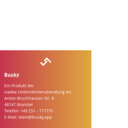
Buuky
Ein Produkt der
viadee Unternehmensberatung AG
Anton-Bruchhausen Str. 8
48147 Münster
Telefon:
+49 251 - 777770
E-Mail:
team@buuky.app