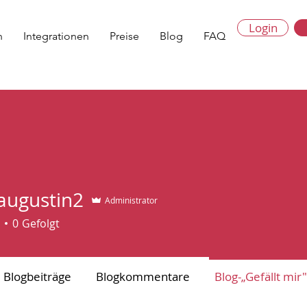
Login
n
Integrationen
Preise
Blog
FAQ
augustin2
Administrator
stin2
0
Gefolgt
Blogbeiträge
Blogkommentare
Blog-„Gefällt mi